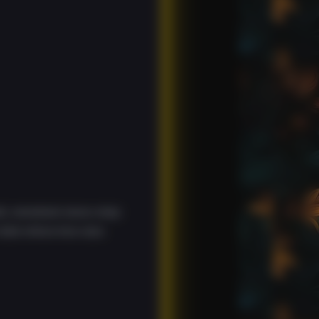
k, memahami aturan setiap
tidak terburu-buru akan