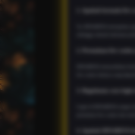
1. Apakah bermain live
Ya, IDNARENA merupakan agen 
sehingga seluruh informasi pri
2. Permainan live casin
IDNARENA menyediakan berbagai
live casino lainnya yang dipan
3. Bagaimana cara logi
Login di IDNARENA sangat mu
permainan live casino dan mula
4. Apakah IDNARENA bis