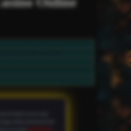
asino Online
ming, Oriental Game, Live Mania
nsasi bermain secara nyata
 dengan dealer profesional dan
aman ini adalah
IDNARENA
,