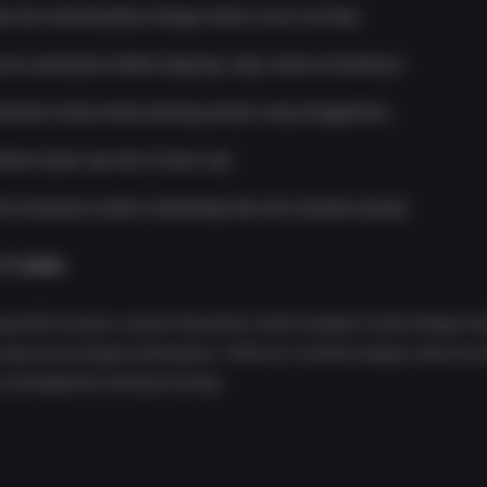
 bisa berkomunikasi dengan dealer secara real-time.
ses permainan terlihat langsung, tanpa sistem tersembunyi.
mainan menawarkan peluang jackpot yang menggiurkan.
nkan kapan saja dan di mana saja.
em keamanan modern melindungi data dan transaksi pemain.
 Casino
g lebih nyaman, pemain disarankan untuk mengatur modal dengan bai
ang sesuai dengan kemampuan. Selain itu, bermain dengan santai dan 
a meningkatkan peluang menang.