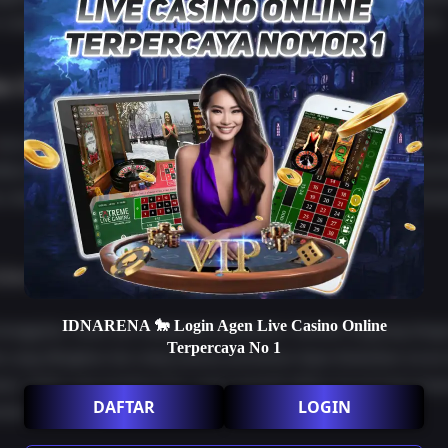
 casino online terpercaya dengan sistem aman dan permainan yang fair.
o Online Semakin Populer?
erus meningkat karena menawarkan pengalaman bermain yang lebih rea
ihat dealer secara langsung, mengikuti jalannya permainan secara real
itu, kemudahan akses melalui smartphone atau komputer membuat permai
ive Casino
IDNARENA 🐎 Login Agen Live Casino Online
unggulan, mulai dari transparansi permainan, interaksi langsung dengan
Terpercaya No 1
tu yang dibagikan dan setiap putaran permainan dapat disaksikan secar
an. Inilah yang membuat live casino menjadi pilihan favorit bagi pe
DAFTAR
LOGIN
main yang nyata.