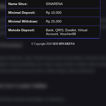
Nama Situs:
IDNARENA
 Mendukung Kenyamanan Pemain
Minimal Deposit:
Rp 10,000
ni dilengkapi dengan berbagai fitur canggih. Mulai dari kualitas strea
Minimal Withdraw:
Rp 25,000
ng mudah digunakan. Pemain juga dapat menikmati berbagai jenis permain
Metode Deposit:
Bank, QRIS, Ewallet, Virtual
ngan tampilan profesional dan sistem yang stabil.
Account, Voucher88
© Copyright 2026
SEO IDNARENA
i Permainan
gat mudah dan cepat. Pemain hanya perlu memasukkan username dan p
kses semua permainan live casino yang tersedia. Setelah saldo tersedi
lai menikmati sensasi kasino online dengan dealer profesional.
 Live Casino Online
mberikan banyak keuntungan, di antaranya: